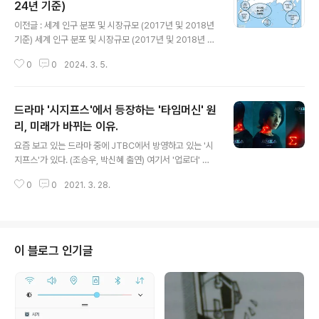
24년 기준)
글 내용
이전글 : 세계 인구 분포 및 시장규모 (2017년 및 2018년
기준) 세계 인구 분포 및 시장규모 (2017년 및 2018년 기
준) 원래 인구 및 세계시장 이런거 관심이 많은데.. 심심해
0
0
2024. 3. 5.
서 찾아 보다가 만든 자료 임. 아래는 2017년 기준 전세계
국가별 인구를 지역별로 나눠본 그림..전세계 인구 중 6
0% 가량은 아시아 지역에 몰 ypshin.com 이전에 재미로
드라마 '시지프스'에서 등장하는 '타임머신' 원
GDP 기준으로 경제구역 별로 분류를 해 본적이 있습니다.
그 이후로 5년 이상 지났는데 얼마나 변했는지 궁금해서
리, 미래가 바뀌는 이유.
글 내용
다시 분류를 해 봤습니다. 인구는 5년 동안 아프리카 쪽이
요즘 보고 있는 드라마 중에 JTBC에서 방영하고 있는 '시
많이 늘어났고 이외 지역은 엄청난 변화가 있는 것은 아닙
지프스'가 있다. (조승우, 박신혜 출연) 여기서 '업로더' 하
니다. 하지만 GDP 는 전체적으로 늘어났습니다. 여전히
고 '다운로더'라고 부르는 타임머신이 나오는데 이게 동작
전통적으로 부유한 지역인 EU 와 북미 NAFTA 그리..
0
0
2021. 3. 28.
원리가 간단히 이렇다. 이런 방식은 SF 에서 순간이동 이라
던가 물체를 전기처럼 전송하는 걸로 가끔 나오는 방식이
라 자주 쓰이는 소재라서 많은 사람들이 알아 들었을 것 같
다. 그리고 설명 하기도 아주 어렵지 않으니 보시는 분들도
대충 알아 들었을 것 같다. 기본 개념은 이런 방식으로 '위
이 블로그 인기글
상A'='미래' 에서 '위상 B'='과거'로 보낸다는 내용이다. 그
리고 작중에서 '복사본'이라는 표현으로 미루어 보아 '미
래'에서 분해하면서 만들어 낸 정보(=설계도)만 '과거'로
보내서 그쪽 원소(또는 양자)로 재구성하는 방식으로 가정
한 것 같..